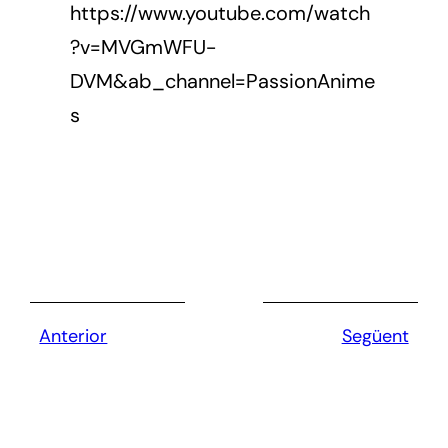
https://www.youtube.com/watch
?v=MVGmWFU-
DVM&ab_channel=PassionAnime
s
Anterior
Següent