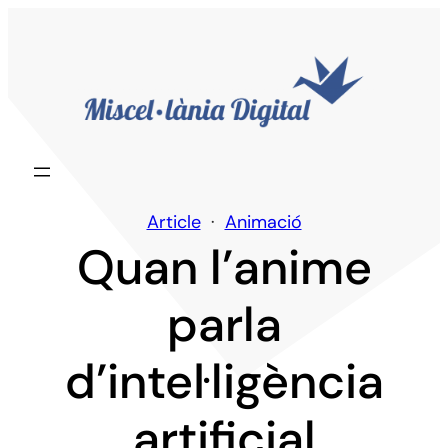
Vés
al
contingut
Article
Animació
Quan l’anime
parla
d’intel·ligència
artificial